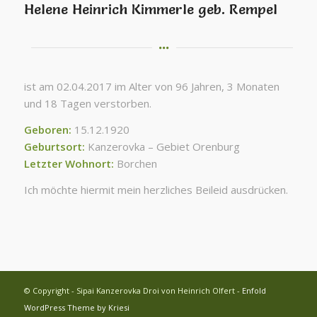
Helene Heinrich Kimmerle geb. Rempel
ist am 02.04.2017 im Alter von 96 Jahren, 3 Monaten
und 18 Tagen verstorben.
Geboren:
15.12.1920
Geburtsort:
Kanzerovka – Gebiet Orenburg
Letzter Wohnort:
Borchen
Ich möchte hiermit mein herzliches Beileid ausdrücken.
© Copyright - Sipai Kanzerovka Droi von Heinrich Olfert -
Enfold
WordPress Theme by Kriesi