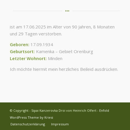
ist am 17.06.2025 im Alter von 90 Jahren, 8 Monaten
und 29 Tagen verstorben.
Geboren:
17.09.1934
Geburtsort:
Kamenka – Gebiet Orenburg
Letzter Wohnort:
Minden
Ich möchte hiermit mein herzliches Beileid ausdrücken.
© Copyright - Sipai Kanzerovka Droi von Heinrich Olfert -
Enfold
WordPress Theme by Kriesi
Datenschutzerklärung
Impressum